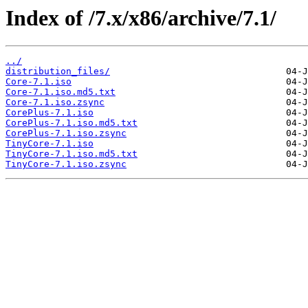
Index of /7.x/x86/archive/7.1/
../
distribution_files/
Core-7.1.iso
Core-7.1.iso.md5.txt
Core-7.1.iso.zsync
CorePlus-7.1.iso
CorePlus-7.1.iso.md5.txt
CorePlus-7.1.iso.zsync
TinyCore-7.1.iso
TinyCore-7.1.iso.md5.txt
TinyCore-7.1.iso.zsync