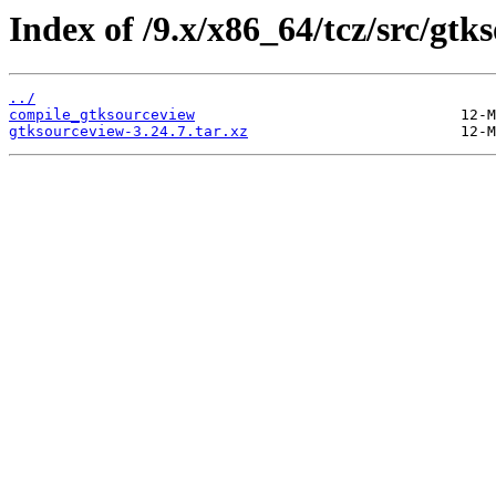
Index of /9.x/x86_64/tcz/src/gtk
../
compile_gtksourceview
gtksourceview-3.24.7.tar.xz