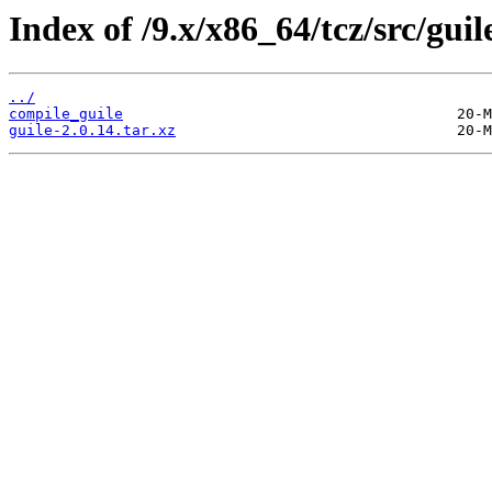
Index of /9.x/x86_64/tcz/src/guil
../
compile_guile
guile-2.0.14.tar.xz