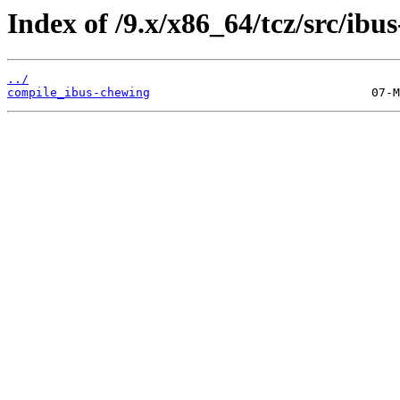
Index of /9.x/x86_64/tcz/src/ibu
../
compile_ibus-chewing