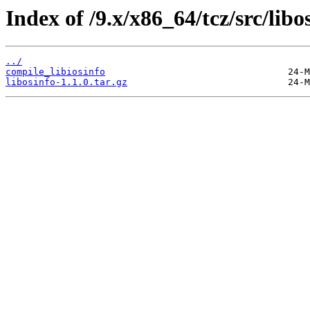
Index of /9.x/x86_64/tcz/src/libo
../
compile_libiosinfo
libosinfo-1.1.0.tar.gz