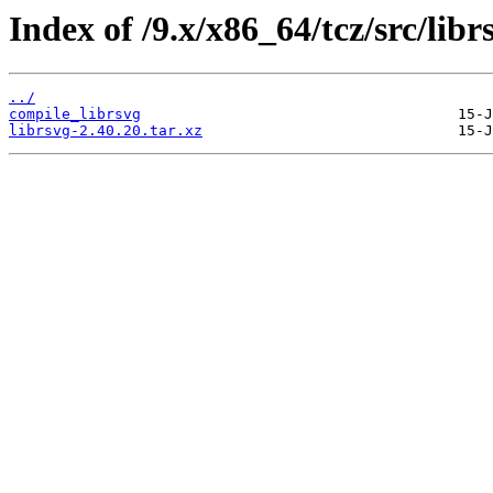
Index of /9.x/x86_64/tcz/src/libr
../
compile_librsvg
librsvg-2.40.20.tar.xz