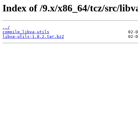
Index of /9.x/x86_64/tcz/src/libva
../
compile_libva-utils
libva-utils-1.8.2.tar.bz2