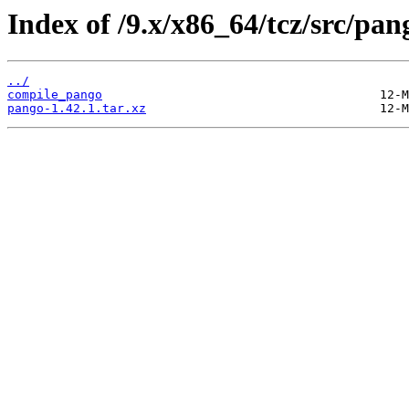
Index of /9.x/x86_64/tcz/src/pan
../
compile_pango
pango-1.42.1.tar.xz