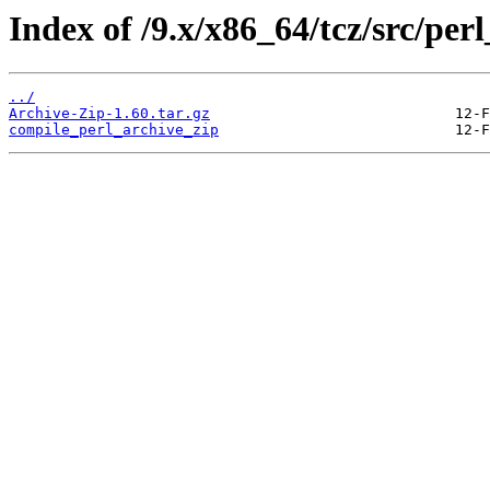
Index of /9.x/x86_64/tcz/src/per
../
Archive-Zip-1.60.tar.gz
compile_perl_archive_zip