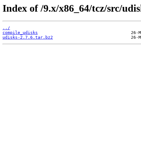
Index of /9.x/x86_64/tcz/src/udis
../
compile_udisks
udisks-2.7.6.tar.bz2