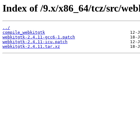
Index of /9.x/x86_64/tcz/src/web
../
compile_webkitgtk
webkitgtk-2.4.11-gcc6-1.patch
webkitgtk-2.4.11-icu.patch
webkitgtk-2.4.11.tar.xz